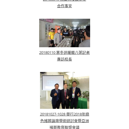
合作事宜
20180110 寒冬送暖臘八粥記者
專訪校長
20181027-1028 舉行2018年綠
色殯葬論壇學術研討會暨亞洲
殯葬教育聯盟會議