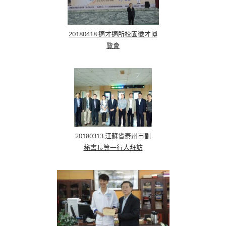
20180418 適才適所校園徵才博
覽會
20180313 江蘇省泰州巿副
秘書長等一行人拜訪