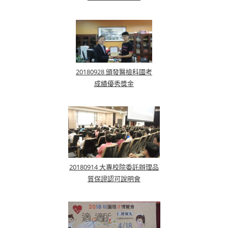
20180928 頒發醫檢科國考
成績優秀獎金
20180914 大專校院委託辦理品
質保證認可說明會