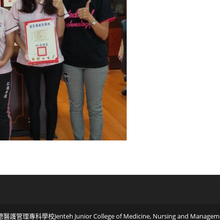
醫護管理專科學校Jenteh Junior College of Medicine, Nursing and Managem