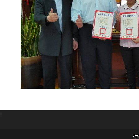
:::
仁德