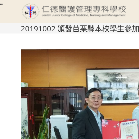
Skip
:::
to
content
20191002 頒發苗栗縣本校學生
:::